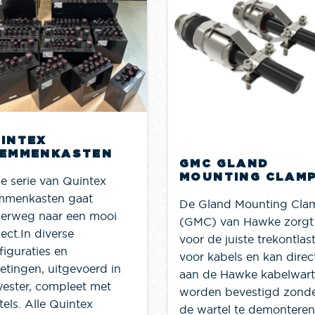
INTEX
EMMENKASTEN
GMC GLAND
MOUNTING CLAM
e serie van Quintex
mmenkasten gaat
De Gland Mounting Cla
erweg naar een mooi
(GMC) van Hawke zorgt
ect.In diverse
voor de juiste trekontlas
figuraties en
voor kabels en kan direc
etingen, uitgevoerd in
aan de Hawke kabelwart
yester, compleet met
worden bevestigd zond
tels. Alle Quintex
de wartel te demonteren