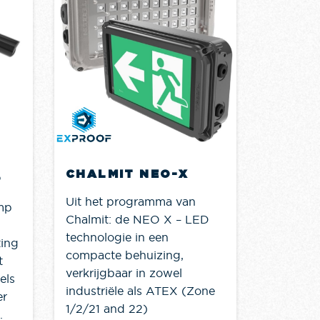
HAWK
KABE
Hawke m
explosiev
CHALMIT NEO-X
die al d
P
zijn als 
Uit het programma van
mp
industrie
Chalmit: de NEO X – LED
officieel
technologie in een
ting
heeft ee
compacte behuizing,
t
van Hawk
verkrijgbaar in zowel
els
messing,.
industriële als ATEX (Zone
er
1/2/21 and 22)
.