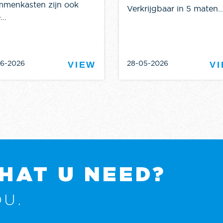
mmenkasten zijn ook
Verkrijgbaar in 5 maten..
...
06-2026
28-05-2026
VIEW
V
HAT U NEED?
U.