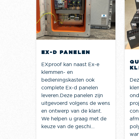
 OFF
EX-D PANELEN
QU
EXproof kan naast Ex-e
KL
klemmen- en
Dez
bedieningskasten ook
kle
complete Ex-d panelen
ond
leveren.Deze panelen zijn
proj
uitgevoerd volgens de wens
con
en ontwerp van de klant.
afm
We helpen u graag met de
pol
keuze van de geschi...
war