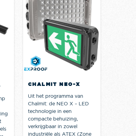
HAWK
KABE
Hawke m
explosiev
CHALMIT NEO-X
die al d
P
zijn als 
Uit het programma van
mp
industrie
Chalmit: de NEO X – LED
officieel
technologie in een
ting
heeft ee
compacte behuizing,
t
van Hawk
verkrijgbaar in zowel
els
messing,.
industriële als ATEX (Zone