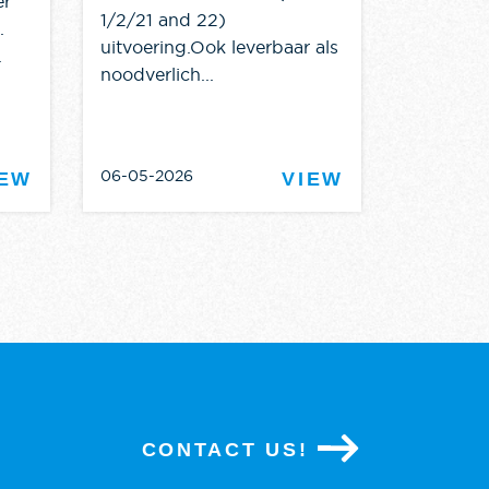
er
1/2/21 and 22)
.
uitvoering.Ook leverbaar als
.
noodverlich...
06-05-2026
16-04-20
IEW
VIEW
CONTACT US!