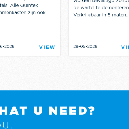
worden bevestigd zond
tels. Alle Quintex
de wartel te demonteren
mmenkasten zijn ook
Verkrijgbaar in 5 maten..
...
06-2026
28-05-2026
VIEW
V
HAT U NEED?
U.