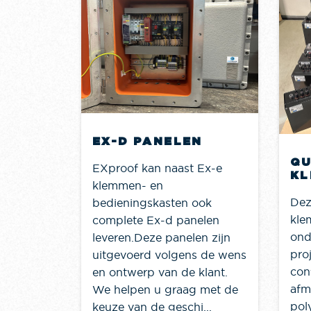
 OFF
EX-D PANELEN
QU
EXproof kan naast Ex-e
KL
klemmen- en
Dez
bedieningskasten ook
kle
complete Ex-d panelen
ond
leveren.Deze panelen zijn
proj
uitgevoerd volgens de wens
con
en ontwerp van de klant.
afm
We helpen u graag met de
pol
keuze van de geschi...