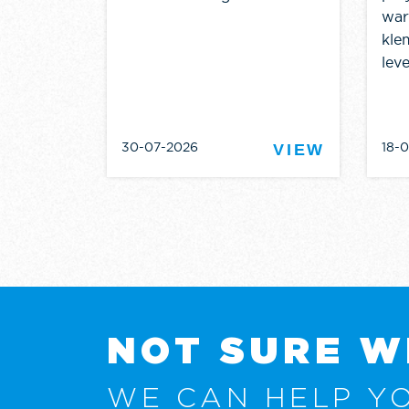
war
kle
leve
30-07-2026
18-
VIEW
VIEW
NOT SURE W
WE CAN HELP YO